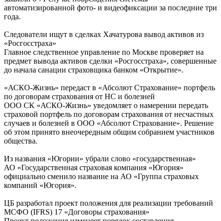
автоматизированной фото- и видеофиксации за последние три
года.
Следователи ищут в сделках Хачатурова вывод активов из
«Росгосстраха»
Главное следственное управление по Москве проверяет на
предмет вывода активов сделки «Росгосстраха», совершенные
до начала санации страховщика банком «Открытие».
«АСКО-Жизнь» передаст в «Абсолют Страхование» портфель
по договорам страхования от НС и болезней
ООО СК «АСКО-Жизнь» уведомляет о намерении передать
страховой портфель по договорам страхования от несчастных
случаев и болезней в ООО «Абсолют Страхование». Решение
об этом принято внеочередным общим собранием участников
общества.
Из названия «Югории» убрали слово «государственная»
АО «Государственная страховая компания «Югория»
официально сменило название на АО «Группа страховых
компаний «Югория».
ЦБ разработал проект положения для реализации требований
МСФО (IFRS) 17 «Договоры страхования»
Проект положения изменяет порядок составления