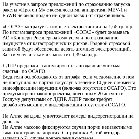
На участие в запросе предложений по страхованию запуска
ракеты «Протон М» с космическими аппаратами MEV-1 и
E5WB не было подано ни одной заявки от страховщиков.
«СОГАЗ» застрахует атомные электростанции на 1,66 трлн р.
По итогам запроса предложений «СОГАЗ» будет оказывать
АО «Концерн Росэнергоатом» услуги по страхованию
имущества от катастрофических рисков. Годовой страховой
защитой будут обеспечены девять атомных электростанций.
За эти услуги заказчик заплатит 1,39 млрд р.
ЛДПР предложила аннулировать запоздавшие «письма
счастья» по ОСАГО
Водители освобождаются от штрафа, если уведомление о нем
не поступило на портал госуслуг в течение 10 дней с момента
видеофиксации нарушения (включая отсутствие ОСАГО). Это
предусмотрено законопроектом, внесенным 20 августа в
Госдуму депутатами от ЛДПР. ЛДПР также требует
доработать механизм видеофиксации отсутствия ОСАГО.
На Алтае вандалы уничтожают камеры видеорегистрации на
дорогах
На Алтае массово фиксируются случаи порчи неизвестными
камер контроля на дорогах. Сотрудники Алтайавтодора
заявили о 71 случае повреждения системы