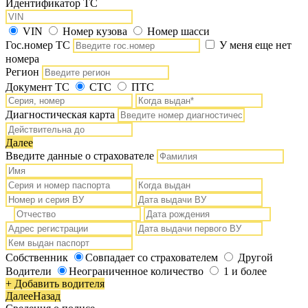
Идентификатор ТС
VIN
Номер кузова
Номер шасси
Гос.номер ТС
У меня еще нет
номера
Регион
Документ ТС
СТС
ПТС
Диагностическая карта
Далее
Введите данные о страхователе
Собственник
Совпадает со страхователем
Другой
Водители
Неограниченное количество
1 и более
+ Добавить водителя
Далее
Назад